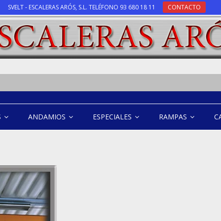
SVELT - ESCALERAS ARÓS, S.L. TELÉFONO 93 680 18 11
CONTACTO
S
ANDAMIOS
ESPECIALES
RAMPAS
C