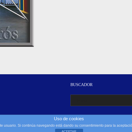
BUSCADOR
Uso de cookies
a de usuario. Si continúa navegando está dando su consentimiento para la aceptac
Reservado todos los derechos. Copyright 2015 by Escaleras Arós, S.L.
ACEPTAR