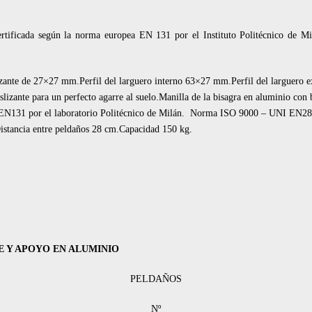
ertificada según la norma europea EN 131 por el Instituto Politécnico de M
izante de 27×27 mm.Perfil del larguero interno 63×27 mm.Perfil del larguero
lizante para un perfecto agarre al suelo.Manilla de la bisagra en aluminio con 
a EN131 por el laboratorio Politécnico de Milán. Norma ISO 9000 – UNI EN2
istancia entre peldaños 28 cm.Capacidad 150 kg.
E Y APOYO EN ALUMINIO
PELDAÑOS
Nº