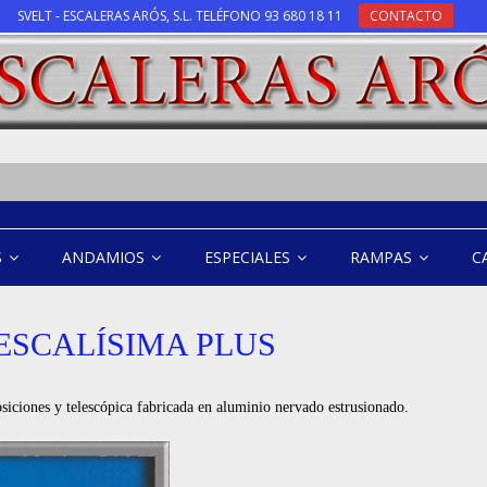
SVELT - ESCALERAS ARÓS, S.L. TELÉFONO 93 680 18 11
CONTACTO
S
ANDAMIOS
ESPECIALES
RAMPAS
C
ESCALÍSIMA PLUS
osiciones y telescópica fabricada en aluminio nervado estrusionado.