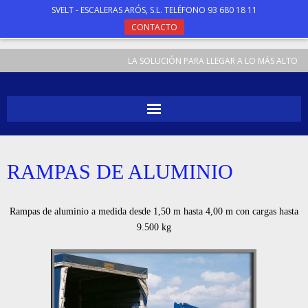
SVELT - ESCALERAS ARÓS, S.L. TELÉFONO 93 680 18 11
CONTACTO
LA SOLUCIÓN PARA LLEGAR A LO MÁS ALTO
INICIO
RAMPAS DE ALUMINIO
ESCALERAS
TABURETES
Rampas de aluminio a medida desde 1,50 m hasta 4,00 m con cargas hasta
9.500 kg
ANDAMIOS
ESPECIALES