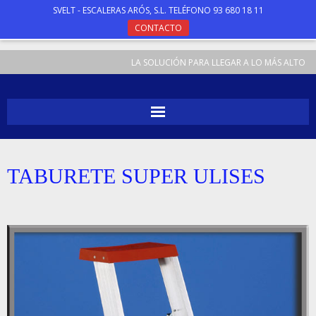
SVELT - ESCALERAS ARÓS, S.L. TELÉFONO 93 680 18 11
CONTACTO
LA SOLUCIÓN PARA LLEGAR A LO MÁS ALTO
INICIO
TABURETE SUPER ULISES
ESCALERAS
TABURETES
ANDAMIOS
ESPECIALES