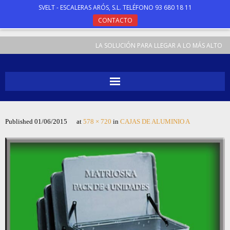
SVELT - ESCALERAS ARÓS, S.L. TELÉFONO 93 680 18 11
CONTACTO
LA SOLUCIÓN PARA LLEGAR A LO MÁS ALTO
INICIO
Published
01/06/2015
at
578 × 720
in
CAJAS DE ALUMINIO A
ESCALERAS
TABURETES
ANDAMIOS
ESPECIALES