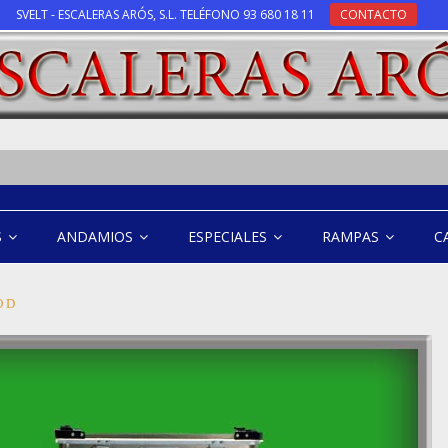
SVELT - ESCALERAS ARÓS, S.L. TELÉFONO 93 680 18 11
CONTACTO
S
ANDAMIOS
ESPECIALES
RAMPAS
C
O D