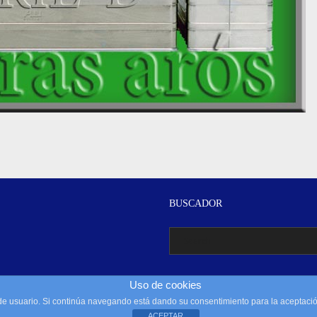
BUSCADOR
Uso de cookies
a de usuario. Si continúa navegando está dando su consentimiento para la aceptac
Reservado todos los derechos. Copyright 2015 by Escaleras Arós, S.L.
ACEPTAR