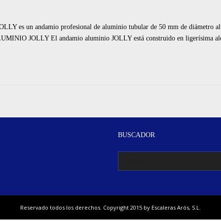
s un andamio profesional de aluminio tubular de 50 mm de diámetro alta 
IO JOLLY El andamio aluminio JOLLY está construido en ligerísima alea
BUSCADOR
Reservado todos los derechos. Copyright 2015 by Escaleras Arós, S.L.