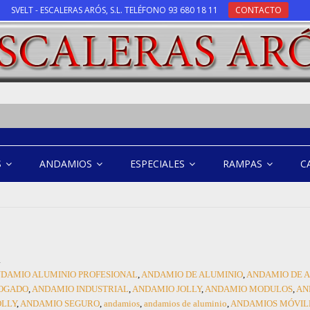
SVELT - ESCALERAS ARÓS, S.L. TELÉFONO 93 680 18 11
CONTACTO
S
ANDAMIOS
ESPECIALES
RAMPAS
C
a
DAMIO ALUMINIO PROFESIONAL
,
ANDAMIO DE ALUMINIO
,
ANDAMIO DE A
OGADO
,
ANDAMIO INDUSTRIAL
,
ANDAMIO JOLLY
,
ANDAMIO MODULOS
,
AN
OLLY
,
ANDAMIO SEGURO
,
andamios
,
andamios de aluminio
,
ANDAMIOS MÓVIL