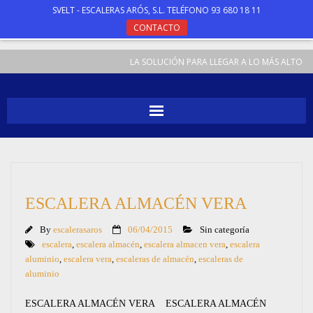
SVELT - ESCALERAS ARÓS, S.L. TELÉFONO 93 680 18 11
CONTACTO
LA SOLUCIÓN PARA LLEGAR A LO MÁS ALTO
INICIO
ESCALERAS
ESCALERA ALMACÉN VERA
TABURETES
By
escalerasaros
06/04/2015
Sin categoría
ANDAMIOS
escalera
,
escalera almacén
,
escalera almacen vera
,
escalera
aluminio
,
escalera vera
,
escaleras de almacén
,
escaleras de
aluminio
ESPECIALES
ESCALERA ALMACÉN VERA ESCALERA ALMACÉN