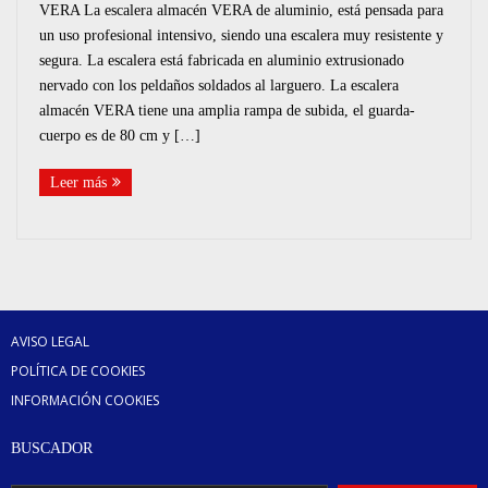
RAMPAS
VERA La escalera almacén VERA de aluminio, está pensada para
un uso profesional intensivo, siendo una escalera muy resistente y
CAJAS
segura. La escalera está fabricada en aluminio extrusionado
nervado con los peldaños soldados al larguero. La escalera
BARANDILLAS
almacén VERA tiene una amplia rampa de subida, el guarda-
cuerpo es de 80 cm y […]
PASARELAS
Leer más
AVISO LEGAL
POLÍTICA DE COOKIES
INFORMACIÓN COOKIES
BUSCADOR