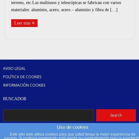
terreno, etc.Las multiusos y telescópicas se fabrican con varios
materiales: aluminio, acero, acero – aluminio y fibra de […]
Leer más
AVISO LEGAL
POLÍTICA DE COOKIES
INFORMACIÓN COOKIES
BUSCADOR
Uso de cookies
Este sitio web utiliza cookies para que usted tenga la mejor experiencia de
usuario. Si continúa navegando está dando su consentimiento para la aceptaci