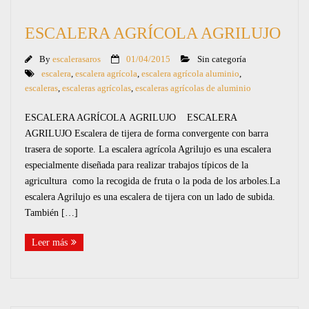
ESCALERA AGRÍCOLA AGRILUJO
By
escalerasaros
01/04/2015
Sin categoría
escalera
,
escalera agrícola
,
escalera agrícola aluminio
,
escaleras
,
escaleras agrícolas
,
escaleras agrícolas de aluminio
ESCALERA AGRÍCOLA AGRILUJO ESCALERA
AGRILUJO Escalera de tijera de forma convergente con barra
trasera de soporte. La escalera agrícola Agrilujo es una escalera
especialmente diseñada para realizar trabajos típicos de la
agricultura como la recogida de fruta o la poda de los arboles.La
escalera Agrilujo es una escalera de tijera con un lado de subida.
También […]
Leer más