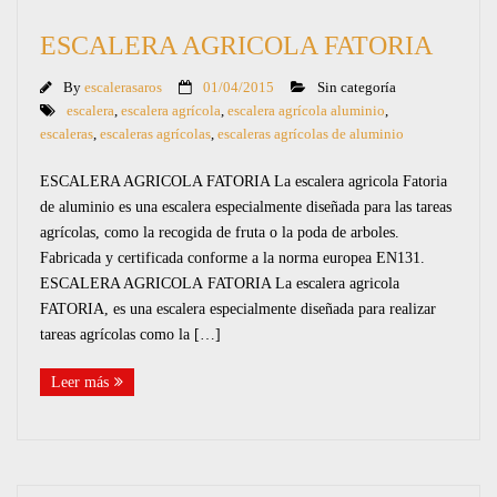
ESCALERA AGRICOLA FATORIA
By
escalerasaros
01/04/2015
Sin categoría
escalera
,
escalera agrícola
,
escalera agrícola aluminio
,
escaleras
,
escaleras agrícolas
,
escaleras agrícolas de aluminio
ESCALERA AGRICOLA FATORIA La escalera agricola Fatoria
de aluminio es una escalera especialmente diseñada para las tareas
agrícolas, como la recogida de fruta o la poda de arboles.
Fabricada y certificada conforme a la norma europea EN131.
ESCALERA AGRICOLA FATORIA La escalera agricola
FATORIA, es una escalera especialmente diseñada para realizar
tareas agrícolas como la […]
Leer más