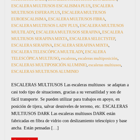
ESCALERA MULTIUSOS ESCALISIMA PLUS
,
ESCALERA
MULTIUSOS ESFERA PLUS
,
ESCALERA MULTIUSOS
EUROESCALISIMA
,
ESCALERA MULTIUSOS FIBRA
,
ESCALERA MULTIUSOS LADY PLUS
,
ESCALERA MULTIUSOS
MULTILADY
,
ESCALERA MULTIUSOS SERAFINA
,
ESCALERA
MULTIUSOS SERAFINA MIXTA
,
ESCALERA SELECTSTEP
,
ESCALERA SERAFINA
,
ESCALERA SERAFINA MIXTA
,
ESCALERA TELESCÓPICA MULTILADY
,
ESCALERA
TELESCÓPICA MULTIUSO
,
escaleras
,
escaleras multiposición
,
ESCALERAS MULTIPOSICIÓN ALUMINIO
,
escaleras multiusos
,
ESCALERAS MULTIUSOS ALUMINIO
ESCALERAS MULTIUSOS Las escaleras multiusos se adaptan a
casi todo tipo de situaciones, gracias a su versatilidad y son de
fácil transporte. Se pueden utilizar para trabajos en apoyo, en
posición de tijera, salvar desniveles de terreno, etc. ESCALERAS
MULTIUSOS DARK Las escaleras multiusos DARK están
fabricadas en fibra de vidrio con deslizamiento telescópico y base
ancha. Están pensadas […]