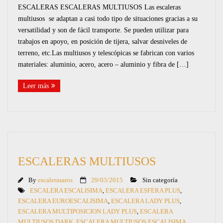
ESCALERAS ESCALERAS MULTIUSOS Las escaleras
multiusos se adaptan a casi todo tipo de situaciones gracias a su
versatilidad y son de fácil transporte. Se pueden utilizar para
trabajos en apoyo, en posición de tijera, salvar desniveles de
terreno, etc.Las multiusos y telescópicas se fabrican con varios
materiales: aluminio, acero, acero – aluminio y fibra de […]
Leer más
ESCALERAS MULTIUSOS
By
escalerasaros
29/03/2015
Sin categoría
ESCALERA ESCALISIMA
,
ESCALERA ESFERA PLUS
,
ESCALERA EUROESCALISIMA
,
ESCALERA LADY PLUS
,
ESCALERA MULTIPOSICION LADY PLUS
,
ESCALERA
MULTIUSOS DARK
,
ESCALERA MULTIUSOS ESCALISIMA
,