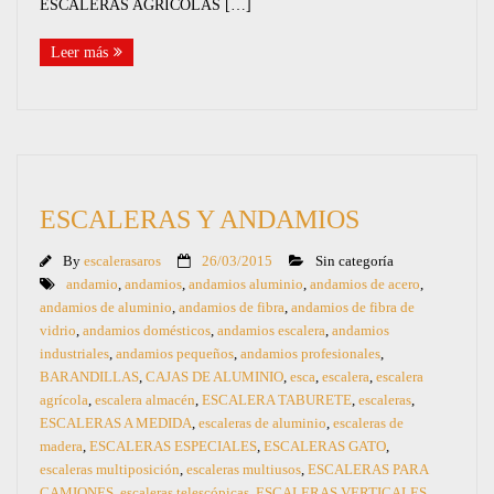
ESCALERAS AGRICOLAS […]
Leer más
ESCALERAS Y ANDAMIOS
By
escalerasaros
26/03/2015
Sin categoría
andamio
,
andamios
,
andamios aluminio
,
andamios de acero
,
andamios de aluminio
,
andamios de fibra
,
andamios de fibra de
vidrio
,
andamios domésticos
,
andamios escalera
,
andamios
industriales
,
andamios pequeños
,
andamios profesionales
,
BARANDILLAS
,
CAJAS DE ALUMINIO
,
esca
,
escalera
,
escalera
agrícola
,
escalera almacén
,
ESCALERA TABURETE
,
escaleras
,
ESCALERAS A MEDIDA
,
escaleras de aluminio
,
escaleras de
madera
,
ESCALERAS ESPECIALES
,
ESCALERAS GATO
,
escaleras multiposición
,
escaleras multiusos
,
ESCALERAS PARA
CAMIONES
,
escaleras telescópicas
,
ESCALERAS VERTICALES
,