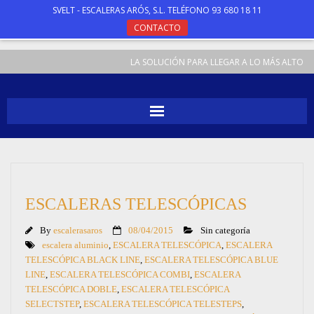
SVELT - ESCALERAS ARÓS, S.L. TELÉFONO 93 680 18 11
CONTACTO
LA SOLUCIÓN PARA LLEGAR A LO MÁS ALTO
INICIO
ESCALERAS
ESCALERAS TELESCÓPICAS
TABURETES
By
escalerasaros
08/04/2015
Sin categoría
ANDAMIOS
escalera aluminio
,
ESCALERA TELESCÓPICA
,
ESCALERA
TELESCÓPICA BLACK LINE
,
ESCALERA TELESCÓPICA BLUE
LINE
,
ESCALERA TELESCÓPICA COMBI
,
ESCALERA
ESPECIALES
TELESCÓPICA DOBLE
,
ESCALERA TELESCÓPICA
SELECTSTEP
,
ESCALERA TELESCÓPICA TELESTEPS
,