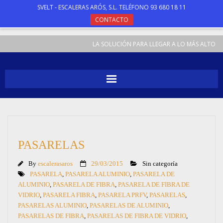
SVELT - ESCALERAS ARÓS, S.L. TELÉFONO 93 680 18 11
CONTACTO
LA SOLUCIÓN PARA LLEGAR A LO MÁS ALTO
INICIO
ESCALERAS
PASARELAS
TABURETES
By
escalerasaros
29/03/2015
Sin categoría
ANDAMIOS
PASARELA
,
PASARELA ALUMINIO
,
PASARELA DE
ALUMINIO
,
PASARELA DE FIBRA
,
PASARELA DE FIBRA DE
VIDRIO
,
PASARELA FIBRA
,
PASARELA PRFV
,
PASARELAS
,
ESPECIALES
PASARELAS ALUMINIO
,
PASARELAS DE ALUMINIO
,
PASARELAS DE FIBRA
,
PASARELAS DE FIBRA DE VIDRIO
,