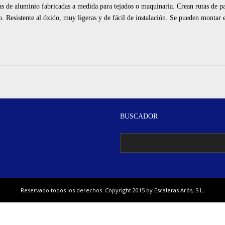
nio fabricadas a medida para tejados o maquinaria. Crean rutas de paso 
so. Resistente al óxido, muy ligeras y de fácil de instalación. Se pueden montar
BUSCADOR
Reservado todos los derechos. Copyright 2015 by Escaleras Arós, S.L.