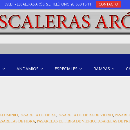
SVELT - ESCALERAS ARÓS, S.L. TELÉFONO 93 680 18 11
CONTACTO
S
ANDAMIOS
ESPECIALES
RAMPAS
C
a
 ALUMINIO
,
PASARELA DE FIBRA
,
PASARELA DE FIBRA DE VIDRIO
,
PASAREL
ASARELAS DE FIBRA
,
PASARELAS DE FIBRA DE VIDRIO
,
PASARELAS DE PR