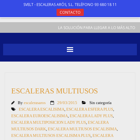
SVELT - ESCALERAS ARÓS, S.L. TELÉFONO 93 680 18 11
CONTACTO
LA SOLUCIÓN PARA LLEGAR A LO MÁS ALTO
INICIO
ESCALERAS
ESCALERAS MULTIUSOS
TABURETES
By
escalerasaros
29/03/2015
Sin categoría
ANDAMIOS
ESCALERA ESCALISIMA
,
ESCALERA ESFERA PLUS
,
ESCALERA EUROESCALISIMA
,
ESCALERA LADY PLUS
,
ESCALERA MULTIPOSICION LADY PLUS
,
ESCALERA
ESPECIALES
MULTIUSOS DARK
,
ESCALERA MULTIUSOS ESCALISIMA
,
ESCALERA MULTIUSOS ESCALISIMA PLUS
,
ESCALERA