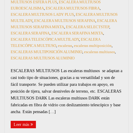
RAMPAS
MULTIUSOS ESFERA PLUS
,
ESCALERA MULTIUSOS
EUROESCALISIMA
,
ESCALERA MULTIUSOS FIBRA
,
ESCALERA MULTIUSOS LADY PLUS
,
ESCALERA MULTIUSOS
CAJAS
MULTILADY
,
ESCALERA MULTIUSOS SERAFINA
,
ESCALERA
MULTIUSOS SERAFINA MIXTA
,
ESCALERA SELECTSTEP
,
BARANDILLAS
ESCALERA SERAFINA
,
ESCALERA SERAFINA MIXTA
,
ESCALERA TELESCÓPICA MULTILADY
,
ESCALERA
PASARELAS
TELESCÓPICA MULTIUSO
,
escaleras
,
escaleras multiposición
,
ESCALERAS MULTIPOSICIÓN ALUMINIO
,
escaleras multiusos
,
ESCALERAS MULTIUSOS ALUMINIO
ESCALERAS MULTIUSOS Las escaleras multiusos se adaptan a
casi todo tipo de situaciones, gracias a su versatilidad y son de
fácil transporte. Se pueden utilizar para trabajos en apoyo, en
posición de tijera, salvar desniveles de terreno, etc. ESCALERAS
MULTIUSOS DARK Las escaleras multiusos DARK están
fabricadas en fibra de vidrio con deslizamiento telescópico y base
ancha. Están pensadas […]
Leer más