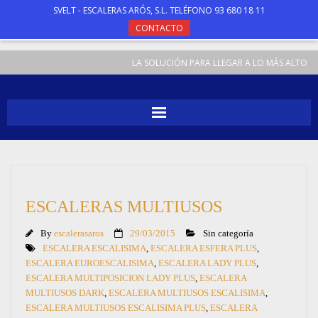
SVELT - ESCALERAS ARÓS, S.L. TELÉFONO 93 680 18 11
CONTACTO
LA SOLUCIÓN PARA LLEGAR A LO MÁS ALTO
INICIO
ESCALERAS
ESCALERAS MULTIUSOS
TABURETES
By
escalerasaros
29/03/2015
Sin categoría
ANDAMIOS
ESCALERA ESCALISIMA
,
ESCALERA ESFERA PLUS
,
ESCALERA EUROESCALISIMA
,
ESCALERA LADY PLUS
,
ESCALERA MULTIPOSICION LADY PLUS
,
ESCALERA
ESPECIALES
MULTIUSOS DARK
,
ESCALERA MULTIUSOS ESCALISIMA
,
ESCALERA MULTIUSOS ESCALISIMA PLUS
,
ESCALERA